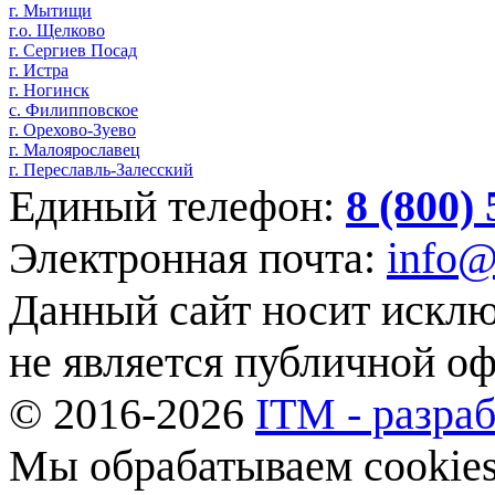
г. Мытищи
г.о. Щелково
г. Сергиев Посад
г. Истра
г. Ногинск
с. Филипповское
г. Орехово-Зуево
г. Малоярославец
г. Переславль-Залесский
Единый телефон:
8 (800)
Электронная почта:
info@
Данный сайт носит искл
не является публичной о
© 2016-2026
ITM - разраб
Мы обрабатываем cookies,