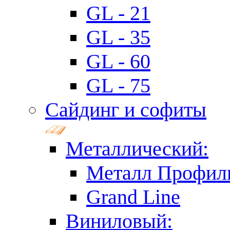
GL - 21
GL - 35
GL - 60
GL - 75
Сайдинг и софиты
Металлический:
Металл Профил
Grand Line
Виниловый: