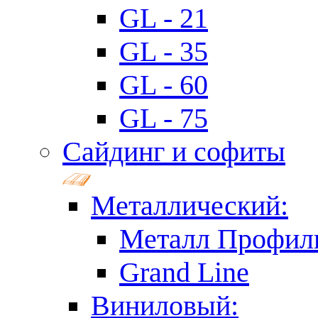
GL - 21
GL - 35
GL - 60
GL - 75
Сайдинг и софиты
Металлический:
Металл Профил
Grand Line
Виниловый: