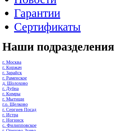
Гарантии
Сертификаты
Наши подразделения
г. Москва
г. Киржач
г. Зарайск
г. Раменское
д. Шолохово
г. Дубна
г. Кимры
г. Мытищи
г.о. Щелково
г. Сергиев Посад
г. Истра
г. Ногинск
с. Филипповское
г. Орехово-Зуево