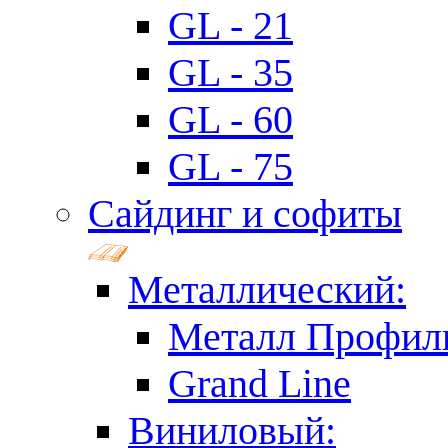
GL - 21
GL - 35
GL - 60
GL - 75
Сайдинг и софиты
Металлический:
Металл Профил
Grand Line
Виниловый: