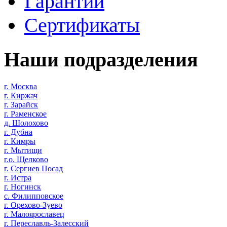
Гарантии
Сертификаты
Наши подразделения
г. Москва
г. Киржач
г. Зарайск
г. Раменское
д. Шолохово
г. Дубна
г. Кимры
г. Мытищи
г.о. Щелково
г. Сергиев Посад
г. Истра
г. Ногинск
с. Филипповское
г. Орехово-Зуево
г. Малоярославец
г. Переславль-Залесский