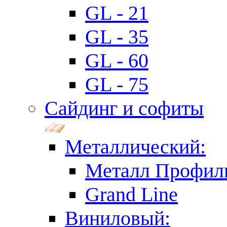
GL - 21
GL - 35
GL - 60
GL - 75
Сайдинг и софиты
Металлический:
Металл Профил
Grand Line
Виниловый: