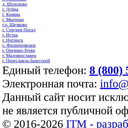
д. Шолохово
г. Дубна
г. Кимры
г. Мытищи
г.о. Щелково
г. Сергиев Посад
г. Истра
г. Ногинск
с. Филипповское
г. Орехово-Зуево
г. Малоярославец
г. Переславль-Залесский
Единый телефон:
8 (800)
Электронная почта:
info@
Данный сайт носит искл
не является публичной о
© 2016-2026
ITM - разраб