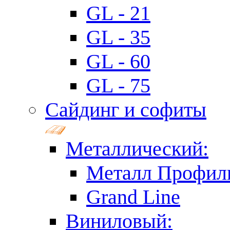
GL - 21
GL - 35
GL - 60
GL - 75
Сайдинг и софиты
Металлический:
Металл Профил
Grand Line
Виниловый: