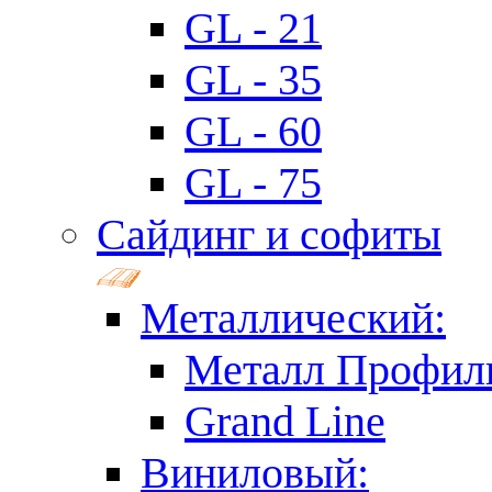
GL - 21
GL - 35
GL - 60
GL - 75
Сайдинг и софиты
Металлический:
Металл Профил
Grand Line
Виниловый: