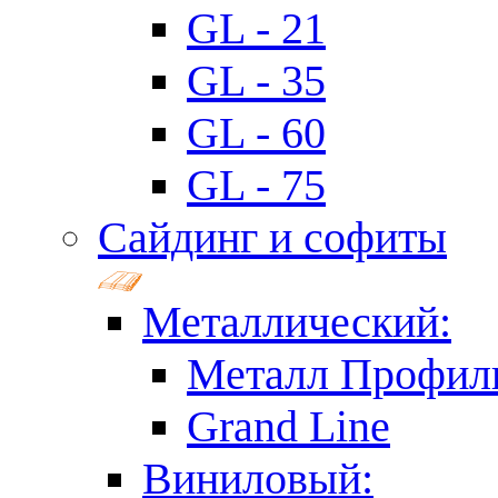
GL - 21
GL - 35
GL - 60
GL - 75
Сайдинг и софиты
Металлический:
Металл Профил
Grand Line
Виниловый: