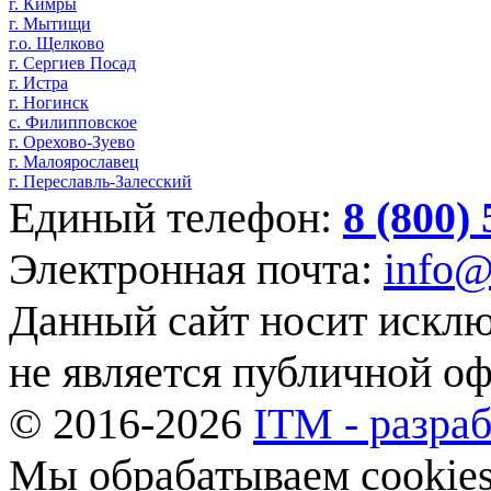
г. Кимры
г. Мытищи
г.о. Щелково
г. Сергиев Посад
г. Истра
г. Ногинск
с. Филипповское
г. Орехово-Зуево
г. Малоярославец
г. Переславль-Залесский
Единый телефон:
8 (800)
Электронная почта:
info@
Данный сайт носит искл
не является публичной о
© 2016-2026
ITM - разраб
Мы обрабатываем cookies,