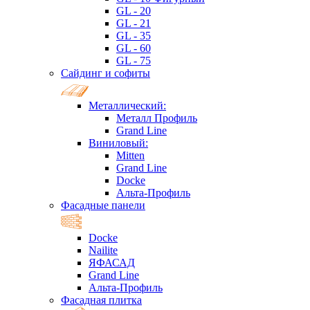
GL - 20
GL - 21
GL - 35
GL - 60
GL - 75
Сайдинг и софиты
Металлический:
Металл Профиль
Grand Line
Виниловый:
Mitten
Grand Line
Docke
Альта-Профиль
Фасадные панели
Docke
Nailite
ЯФАСАД
Grand Line
Альта-Профиль
Фасадная плитка