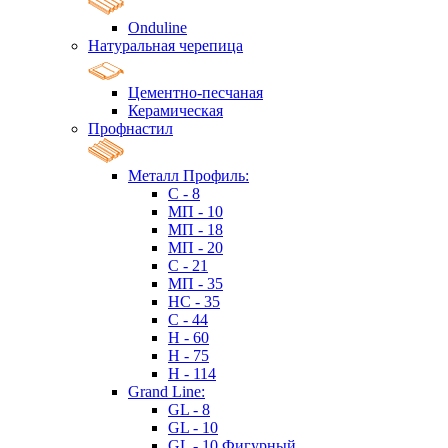
Onduline
Натуральная черепица
Цементно-песчаная
Керамическая
Профнастил
Металл Профиль:
C - 8
МП - 10
МП - 18
МП - 20
C - 21
МП - 35
HC - 35
C - 44
H - 60
H - 75
H - 114
Grand Line:
GL - 8
GL - 10
GL - 10 Фигурный