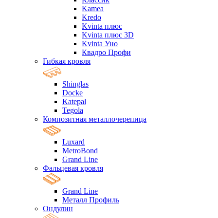
Kamea
Kredo
Kvinta плюс
Kvinta плюс 3D
Kvinta Уно
Квадро Профи
Гибкая кровля
Shinglas
Docke
Katepal
Tegola
Композитная металлочерепица
Luxard
MetroBond
Grand Line
Фальцевая кровля
Grand Line
Металл Профиль
Ондулин