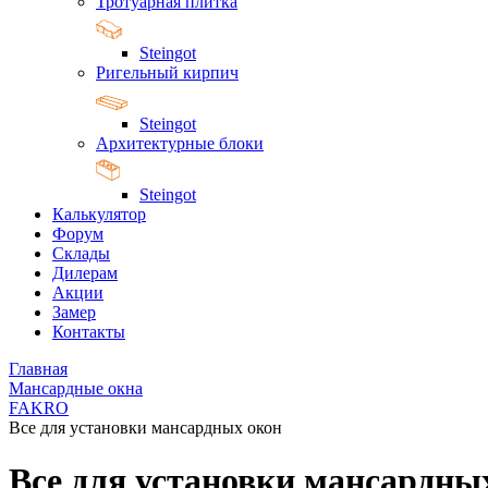
Тротуарная плитка
Steingot
Ригельный кирпич
Steingot
Архитектурные блоки
Steingot
Калькулятор
Форум
Склады
Дилерам
Акции
Замер
Контакты
Главная
Мансардные окна
FAKRO
Все для установки мансардных окон
Все для установки мансардны