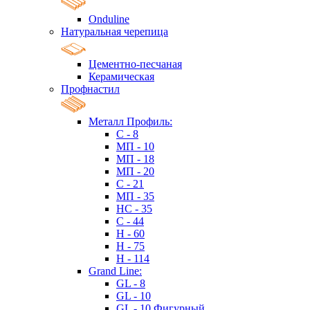
Onduline
Натуральная черепица
Цементно-песчаная
Керамическая
Профнастил
Металл Профиль:
C - 8
МП - 10
МП - 18
МП - 20
C - 21
МП - 35
HC - 35
C - 44
H - 60
H - 75
H - 114
Grand Line:
GL - 8
GL - 10
GL - 10 Фигурный