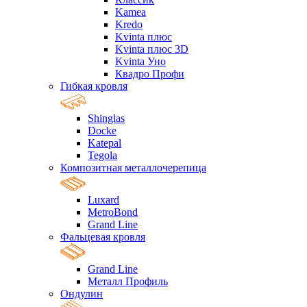
Kamea
Kredo
Kvinta плюс
Kvinta плюс 3D
Kvinta Уно
Квадро Профи
Гибкая кровля
Shinglas
Docke
Katepal
Tegola
Композитная металлочерепица
Luxard
MetroBond
Grand Line
Фальцевая кровля
Grand Line
Металл Профиль
Ондулин