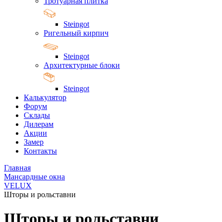
Тротуарная плитка
Steingot
Ригельный кирпич
Steingot
Архитектурные блоки
Steingot
Калькулятор
Форум
Склады
Дилерам
Акции
Замер
Контакты
Главная
Мансардные окна
VELUX
Шторы и рольставни
Шторы и рольставни