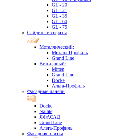
GL - 20
GL - 21
GL - 35
GL - 60
GL - 75
Сайдинг и софиты
Металлический:
Металл Профиль
Grand Line
Виниловый:
Mitten
Grand Line
Docke
Альта-Профиль
Фасадные панели
Docke
Nailite
ЯФАСАД
Grand Line
Альта-Профиль
Фасадная плитка