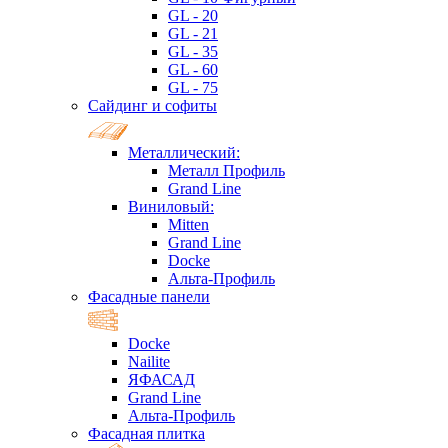
GL - 20
GL - 21
GL - 35
GL - 60
GL - 75
Сайдинг и софиты
Металлический:
Металл Профиль
Grand Line
Виниловый:
Mitten
Grand Line
Docke
Альта-Профиль
Фасадные панели
Docke
Nailite
ЯФАСАД
Grand Line
Альта-Профиль
Фасадная плитка