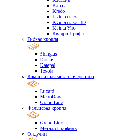
Kamea
Kredo
Kvinta плюс
Kvinta плюс 3D
Kvinta Уно
Квадро Профи
Гибкая кровля
Shinglas
Docke
Katepal
Tegola
Композитная металлочерепица
Luxard
MetroBond
Grand Line
Фальцевая кровля
Grand Line
Металл Профиль
Ондулин