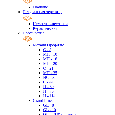
Onduline
Натуральная черепица
Цементно-песчаная
Керамическая
Профнастил
Металл Профиль:
C - 8
МП - 10
МП - 18
МП - 20
C - 21
МП - 35
HC - 35
C - 44
H - 60
H - 75
H - 114
Grand Line:
GL - 8
GL - 10
GL - 10 Фигурный