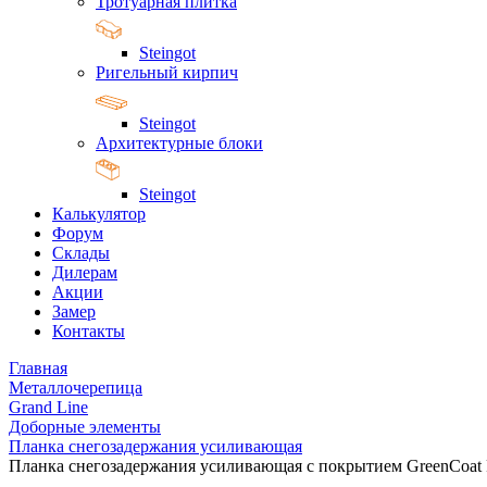
Тротуарная плитка
Steingot
Ригельный кирпич
Steingot
Архитектурные блоки
Steingot
Калькулятор
Форум
Склады
Дилерам
Акции
Замер
Контакты
Главная
Металлочерепица
Grand Line
Доборные элементы
Планка снегозадержания усиливающая
Планка снегозадержания усиливающая с покрытием GreenCoat P