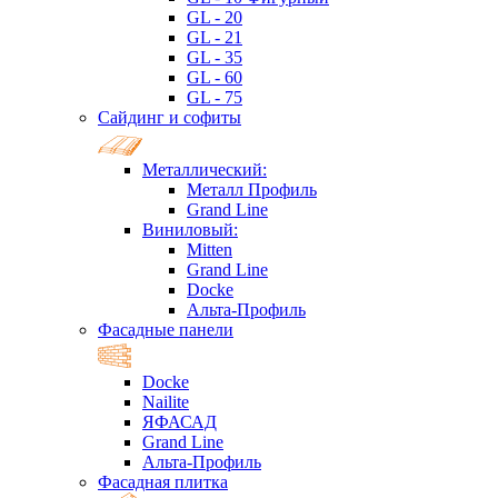
GL - 20
GL - 21
GL - 35
GL - 60
GL - 75
Сайдинг и софиты
Металлический:
Металл Профиль
Grand Line
Виниловый:
Mitten
Grand Line
Docke
Альта-Профиль
Фасадные панели
Docke
Nailite
ЯФАСАД
Grand Line
Альта-Профиль
Фасадная плитка