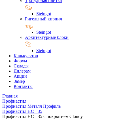
Тротуарная плитка
Steingot
Ригельный кирпич
Steingot
Архитектурные блоки
Steingot
Калькулятор
Форум
Склады
Дилерам
Акции
Замер
Контакты
Главная
Профнастил
Профнастил Металл Профиль
Профнастил HC - 35
Профнастил HC - 35 с покрытием Cloudy