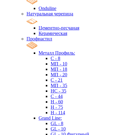
Onduline
Натуральная черепица
Цементно-песчаная
Керамическая
Профнастил
Металл Профиль:
C - 8
МП - 10
МП - 18
МП - 20
C - 21
МП - 35
HC - 35
C - 44
H - 60
H - 75
H - 114
Grand Line:
GL - 8
GL - 10
GL - 10 Фигурный