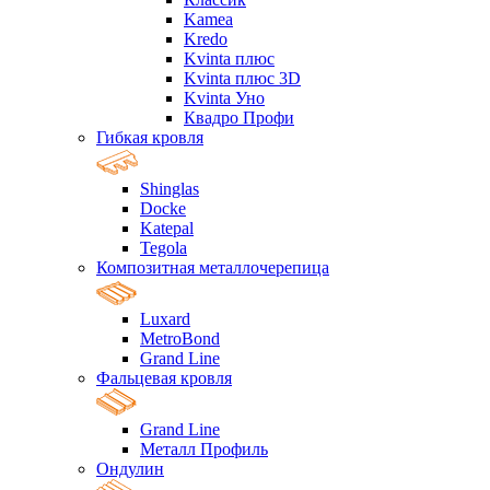
Kamea
Kredo
Kvinta плюс
Kvinta плюс 3D
Kvinta Уно
Квадро Профи
Гибкая кровля
Shinglas
Docke
Katepal
Tegola
Композитная металлочерепица
Luxard
MetroBond
Grand Line
Фальцевая кровля
Grand Line
Металл Профиль
Ондулин