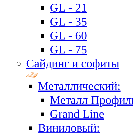
GL - 21
GL - 35
GL - 60
GL - 75
Сайдинг и софиты
Металлический:
Металл Профил
Grand Line
Виниловый: