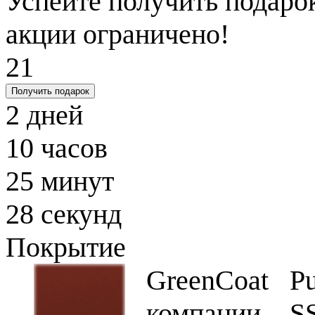
Успейте получить подарок
акции ограничено!
21
Получить подарок
2
дней
10
часов
25
минут
27
секунд
Покрытие
GreenCoat P
компании S