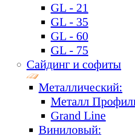
GL - 21
GL - 35
GL - 60
GL - 75
Сайдинг и софиты
Металлический:
Металл Профил
Grand Line
Виниловый: