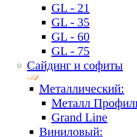
GL - 21
GL - 35
GL - 60
GL - 75
Сайдинг и софиты
Металлический:
Металл Профил
Grand Line
Виниловый: