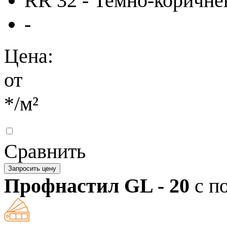
RR 32 - Темно-коричн
-
Цена:
от
*
/м²
Сравнить
Запросить цену
Профнастил GL - 20
с п