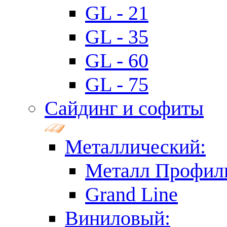
GL - 21
GL - 35
GL - 60
GL - 75
Сайдинг и софиты
Металлический:
Металл Профил
Grand Line
Виниловый: