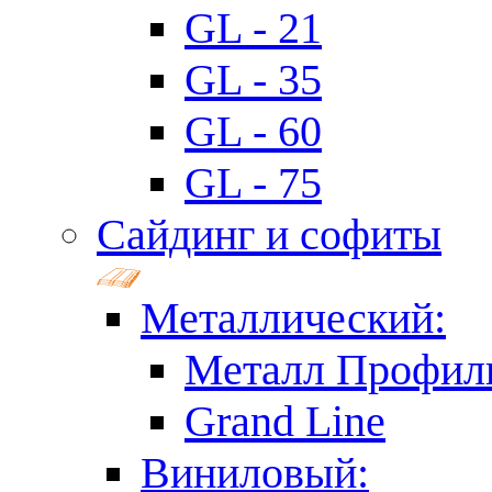
GL - 21
GL - 35
GL - 60
GL - 75
Сайдинг и софиты
Металлический:
Металл Профил
Grand Line
Виниловый: