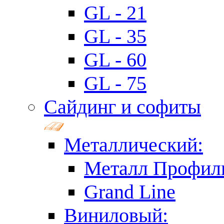
GL - 21
GL - 35
GL - 60
GL - 75
Сайдинг и софиты
Металлический:
Металл Профил
Grand Line
Виниловый: