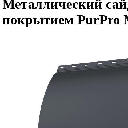
Металлический сай
покрытием PurPro 