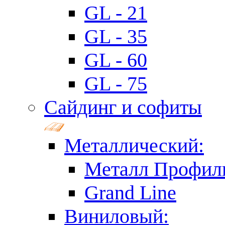
GL - 21
GL - 35
GL - 60
GL - 75
Сайдинг и софиты
Металлический:
Металл Профил
Grand Line
Виниловый: