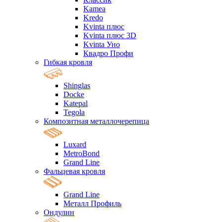
Kamea
Kredo
Kvinta плюс
Kvinta плюс 3D
Kvinta Уно
Квадро Профи
Гибкая кровля
Shinglas
Docke
Katepal
Tegola
Композитная металлочерепица
Luxard
MetroBond
Grand Line
Фальцевая кровля
Grand Line
Металл Профиль
Ондулин