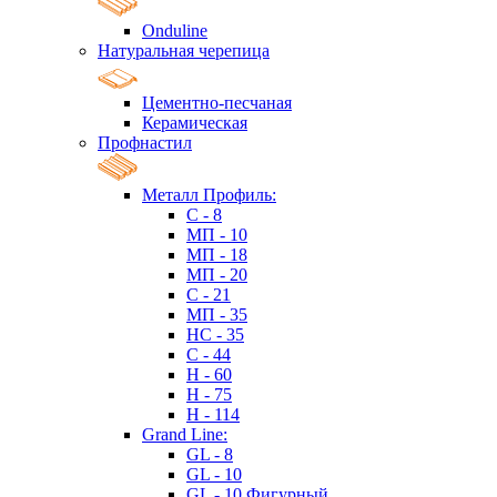
Onduline
Натуральная черепица
Цементно-песчаная
Керамическая
Профнастил
Металл Профиль:
C - 8
МП - 10
МП - 18
МП - 20
C - 21
МП - 35
HC - 35
C - 44
H - 60
H - 75
H - 114
Grand Line:
GL - 8
GL - 10
GL - 10 Фигурный