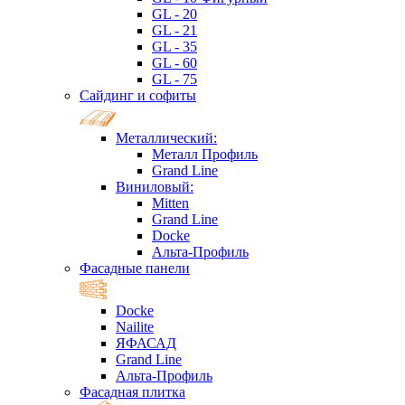
GL - 20
GL - 21
GL - 35
GL - 60
GL - 75
Сайдинг и софиты
Металлический:
Металл Профиль
Grand Line
Виниловый:
Mitten
Grand Line
Docke
Альта-Профиль
Фасадные панели
Docke
Nailite
ЯФАСАД
Grand Line
Альта-Профиль
Фасадная плитка