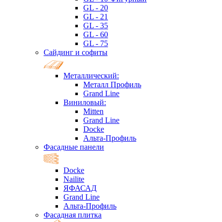
GL - 20
GL - 21
GL - 35
GL - 60
GL - 75
Сайдинг и софиты
Металлический:
Металл Профиль
Grand Line
Виниловый:
Mitten
Grand Line
Docke
Альта-Профиль
Фасадные панели
Docke
Nailite
ЯФАСАД
Grand Line
Альта-Профиль
Фасадная плитка