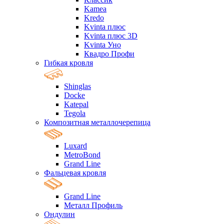
Kamea
Kredo
Kvinta плюс
Kvinta плюс 3D
Kvinta Уно
Квадро Профи
Гибкая кровля
Shinglas
Docke
Katepal
Tegola
Композитная металлочерепица
Luxard
MetroBond
Grand Line
Фальцевая кровля
Grand Line
Металл Профиль
Ондулин