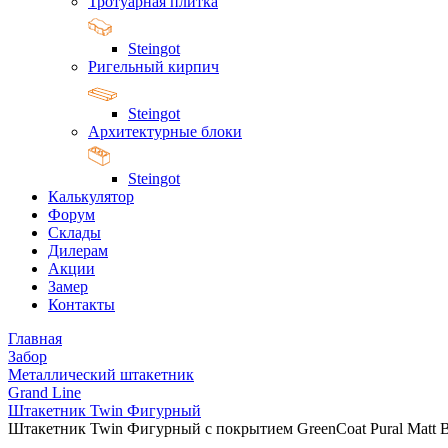
Тротуарная плитка
Steingot
Ригельный кирпич
Steingot
Архитектурные блоки
Steingot
Калькулятор
Форум
Склады
Дилерам
Акции
Замер
Контакты
Главная
Забор
Металлический штакетник
Grand Line
Штакетник Twin Фигурный
Штакетник Twin Фигурный с покрытием GreenCoat Pural Matt 