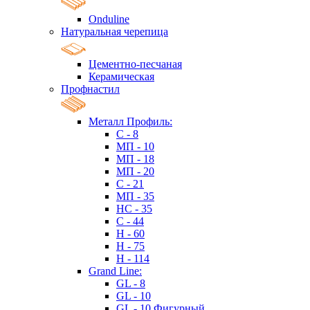
Onduline
Натуральная черепица
Цементно-песчаная
Керамическая
Профнастил
Металл Профиль:
C - 8
МП - 10
МП - 18
МП - 20
C - 21
МП - 35
HC - 35
C - 44
H - 60
H - 75
H - 114
Grand Line:
GL - 8
GL - 10
GL - 10 Фигурный