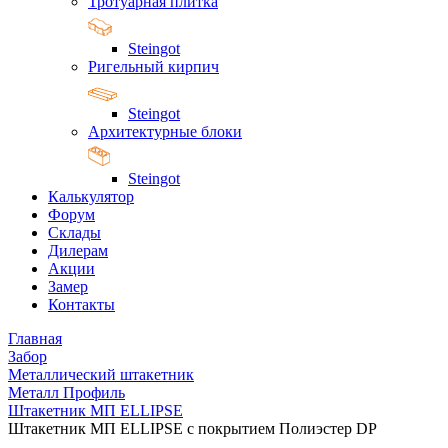
Тротуарная плитка
Steingot
Ригельный кирпич
Steingot
Архитектурные блоки
Steingot
Калькулятор
Форум
Склады
Дилерам
Акции
Замер
Контакты
Главная
Забор
Металлический штакетник
Металл Профиль
Штакетник МП ELLIPSE
Штакетник МП ELLIPSE с покрытием Полиэстер DP