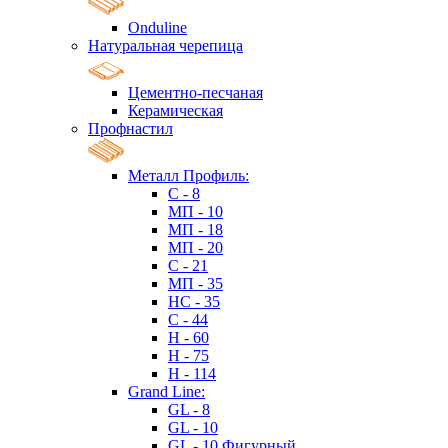
Onduline
Натуральная черепица
Цементно-песчаная
Керамическая
Профнастил
Металл Профиль:
C - 8
МП - 10
МП - 18
МП - 20
C - 21
МП - 35
HC - 35
C - 44
H - 60
H - 75
H - 114
Grand Line:
GL - 8
GL - 10
GL - 10 Фигурный