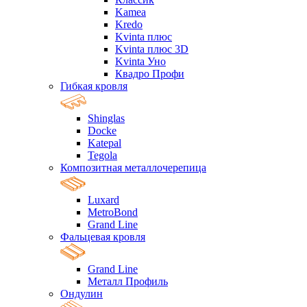
Kamea
Kredo
Kvinta плюс
Kvinta плюс 3D
Kvinta Уно
Квадро Профи
Гибкая кровля
Shinglas
Docke
Katepal
Tegola
Композитная металлочерепица
Luxard
MetroBond
Grand Line
Фальцевая кровля
Grand Line
Металл Профиль
Ондулин