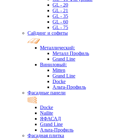
GL - 20
GL - 21
GL - 35
GL - 60
GL - 75
Сайдинг и софиты
Металлический:
Металл Профиль
Grand Line
Виниловый:
Mitten
Grand Line
Docke
Альта-Профиль
Фасадные панели
Docke
Nailite
ЯФАСАД
Grand Line
Альта-Профиль
Фасадная плитка