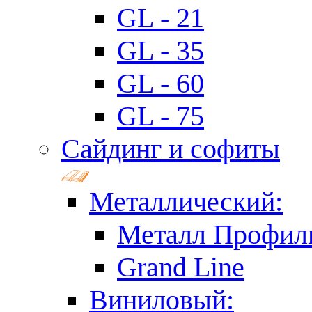
GL - 21
GL - 35
GL - 60
GL - 75
Сайдинг и софиты
Металлический:
Металл Профил
Grand Line
Виниловый: