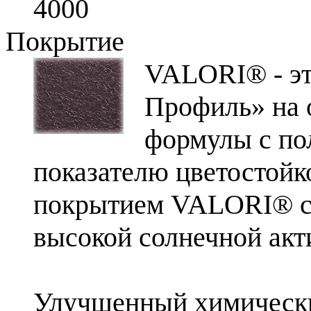
4000
Покрытие
VALORI® - эт
Профиль» на 
формулы с по
показателю цветостойк
покрытием VALORI® со
высокой солнечной ак
Улучшенный химически