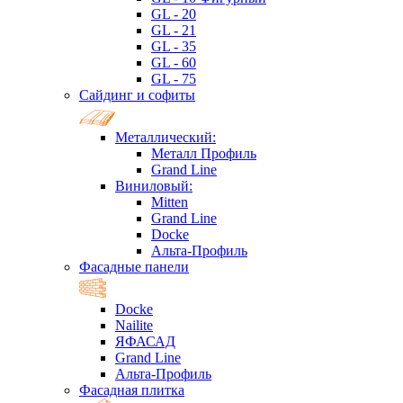
GL - 20
GL - 21
GL - 35
GL - 60
GL - 75
Сайдинг и софиты
Металлический:
Металл Профиль
Grand Line
Виниловый:
Mitten
Grand Line
Docke
Альта-Профиль
Фасадные панели
Docke
Nailite
ЯФАСАД
Grand Line
Альта-Профиль
Фасадная плитка