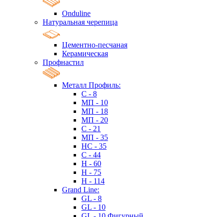
Onduline
Натуральная черепица
Цементно-песчаная
Керамическая
Профнастил
Металл Профиль:
C - 8
МП - 10
МП - 18
МП - 20
C - 21
МП - 35
HC - 35
C - 44
H - 60
H - 75
H - 114
Grand Line:
GL - 8
GL - 10
GL - 10 Фигурный