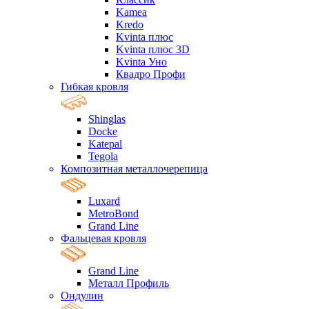
Kamea
Kredo
Kvinta плюс
Kvinta плюс 3D
Kvinta Уно
Квадро Профи
Гибкая кровля
Shinglas
Docke
Katepal
Tegola
Композитная металлочерепица
Luxard
MetroBond
Grand Line
Фальцевая кровля
Grand Line
Металл Профиль
Ондулин