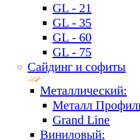
GL - 21
GL - 35
GL - 60
GL - 75
Сайдинг и софиты
Металлический:
Металл Профил
Grand Line
Виниловый: