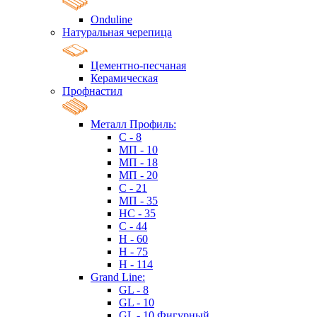
Onduline
Натуральная черепица
Цементно-песчаная
Керамическая
Профнастил
Металл Профиль:
C - 8
МП - 10
МП - 18
МП - 20
C - 21
МП - 35
HC - 35
C - 44
H - 60
H - 75
H - 114
Grand Line:
GL - 8
GL - 10
GL - 10 Фигурный