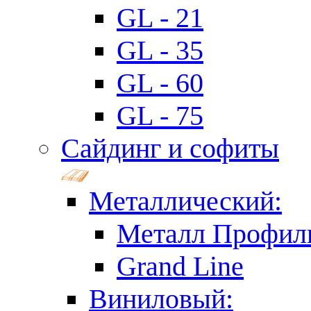
GL - 21
GL - 35
GL - 60
GL - 75
Сайдинг и софиты
Металлический:
Металл Профил
Grand Line
Виниловый: