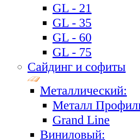
GL - 21
GL - 35
GL - 60
GL - 75
Сайдинг и софиты
Металлический:
Металл Профил
Grand Line
Виниловый: