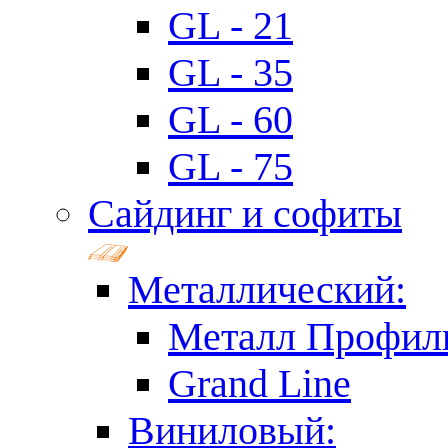
GL - 21
GL - 35
GL - 60
GL - 75
Сайдинг и софиты
Металлический:
Металл Профил
Grand Line
Виниловый: